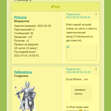
iPod
1
Поделиться
Princess
2011-03-23 09:34:32
Модератор
iPod-самый лучший
Зарегистрирован
: 2011-02-03
плеер на свете и просто
Приглашений:
0
замечательная
Сообщений:
36
вещь!:)Совокупность
Уважение:
+12
достоинств)
Позитив:
+2
Провел на форуме:
+1
18 часов 10 минут
Последний визит:
2011-07-01 14:55:41
2
Поделиться
Победитель
2011-06-09 21:14:23
Создатель
Если iPhone - это
корявые
понты
то iPod также ими
является
. Тем