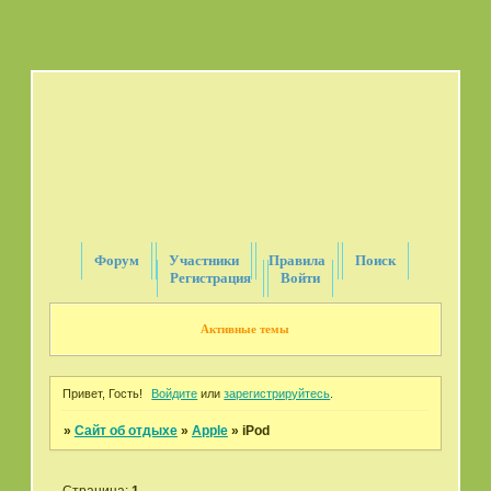
Форум
Участники
Правила
Поиск
Регистрация
Войти
Активные темы
Привет, Гость!
Войдите
или
зарегистрируйтесь
.
»
Сайт об отдыхе
»
Apple
»
iPod
Страница:
1